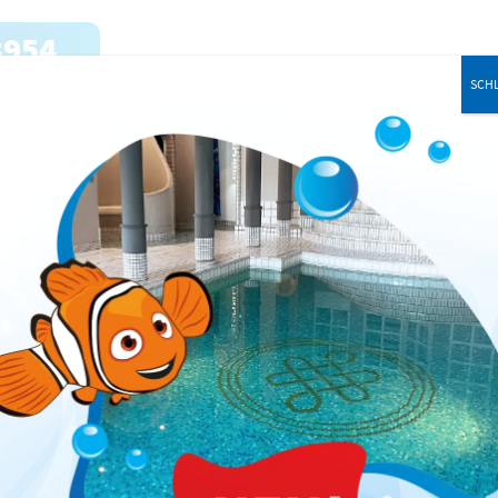
3954
SCHL
se
Standorte
Über uns
Kurskalender