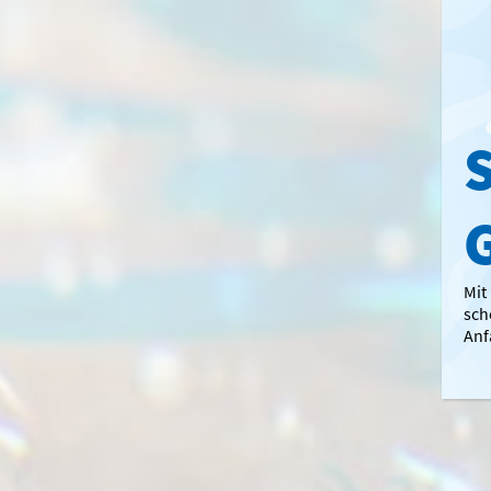
S
Mit
sch
Anf