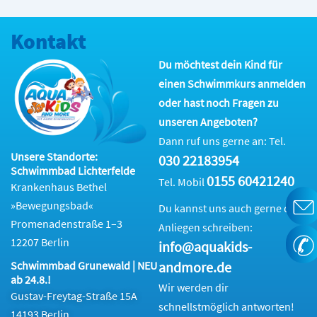
Kontakt
Du möchtest dein Kind für
einen Schwimmkurs anmelden
oder hast noch Fragen zu
unseren Angeboten?
Dann ruf uns gerne an: Tel.
Unsere Standorte:
030 22183954
Schwimmbad Lichterfelde
0155 60421240
Tel. Mobil
Krankenhaus Bethel
»Bewegungsbad«
Du kannst uns auch gerne dein
Promenadenstraße 1–3
Anliegen schreiben:
12207 Berlin
info@aquakids-
andmore.de
Schwimmbad Grunewald | NEU
ab 24.8.!
Wir werden dir
Gustav-Freytag-Straße 15A
schnellstmöglich antworten!
14193 Berlin