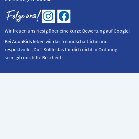
I
F
n
a
Wir freuen uns riesig über eine kurze Bewertung auf Google!
s
c
Bei AquaKids leben wir das freundschaftliche und
t
e
respektvolle „Du“. Sollte das für dich nicht in Ordnung
a
b
sein, gib uns bitte Bescheid.
g
o
r
o
a
k
m