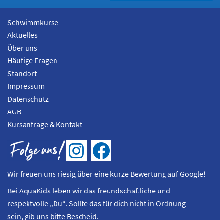
Schwimmkurse
Aktuelles
Über uns
Häufige Fragen
Standort
Impressum
Datenschutz
AGB
Kursanfrage & Kontakt
I
F
n
a
Wir freuen uns riesig über eine kurze Bewertung auf Google!
s
c
Bei AquaKids leben wir das freundschaftliche und
t
e
respektvolle „Du“. Sollte das für dich nicht in Ordnung
a
b
sein, gib uns bitte Bescheid.