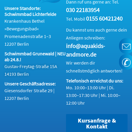
Dann ruf uns gerne an: Tel.
Unsere Standorte:
030 22183954
Schwimmbad Lichterfelde
0155 60421240
Tel. Mobil
Krankenhaus Bethel
»Bewegungsbad«
Du kannst uns auch gerne dein
Promenadenstraße 1–3
Anliegen schreiben:
12207 Berlin
info@aquakids-
andmore.de
Schwimmbad Grunewald | NEU
ab 24.8.!
Wir werden dir
Gustav-Freytag-Straße 15A
schnellstmöglich antworten!
14193 Berlin
Telefonisch erreichst du uns:
Unsere Geschäftsadresse:
Mo. 10:00–13:00 Uhr | Di.
Giesensdorfer Straße 29 |
13:00–17:30 Uhr | Mi. 10:00–
12207 Berlin
12:00 Uhr
Kursanfrage &
Kontakt