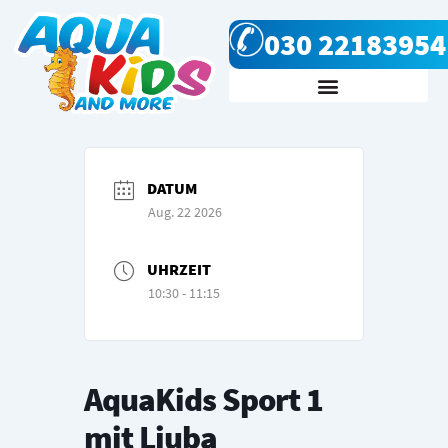
Zum
030 22183954
Inhalt
springen
Kursanfrage & Kontakt
DATUM
Aug. 22 2026
UHRZEIT
10:30 - 11:15
AquaKids Sport 1
mit Ljuba