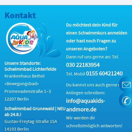
Kontakt
Du möchtest dein Kind für
einen Schwimmkurs anmelden
oder hast noch Fragen zu
unseren Angeboten?
Dann ruf uns gerne an: Tel.
Unsere Standorte:
030 22183954
Schwimmbad Lichterfelde
0155 60421240
Tel. Mobil
Krankenhaus Bethel
»Bewegungsbad«
Du kannst uns auch gerne dein
Promenadenstraße 1–3
Anliegen schreiben:
12207 Berlin
info@aquakids-
andmore.de
Schwimmbad Grunewald | NEU
ab 24.8.!
Wir werden dir
Gustav-Freytag-Straße 15A
schnellstmöglich antworten!
14193 Berlin