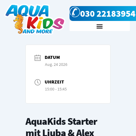
Zum
030 22183954
Inhalt
springen
Kursanfrage & Kontakt
DATUM
Aug. 24 2026
UHRZEIT
15:00 - 15:45
AquaKids Starter
mit Ljuba & Alex