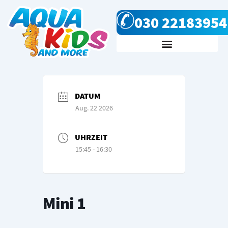
Zum
030 22183954
Inhalt
springen
Kursanfrage & Kontakt
DATUM
Aug. 22 2026
UHRZEIT
15:45 - 16:30
Mini 1