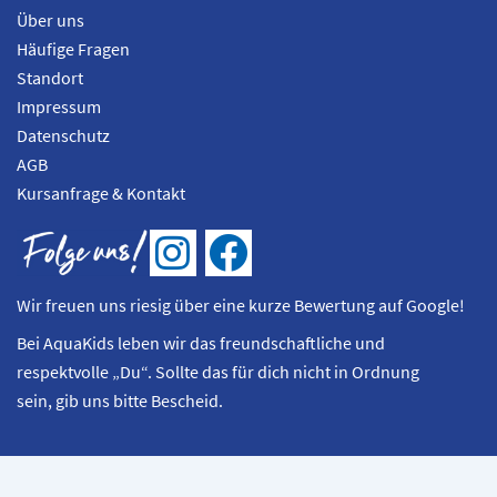
Über uns
Häufige Fragen
Standort
Impressum
Datenschutz
AGB
Kursanfrage & Kontakt
I
F
n
a
Wir freuen uns riesig über eine kurze Bewertung auf Google!
s
c
Bei AquaKids leben wir das freundschaftliche und
t
e
respektvolle „Du“. Sollte das für dich nicht in Ordnung
a
b
sein, gib uns bitte Bescheid.
g
o
r
o