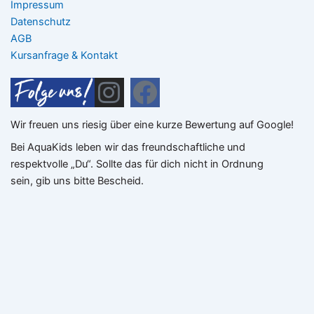
Impressum
Datenschutz
AGB
Kursanfrage & Kontakt
I
F
n
a
Wir freuen uns riesig über eine kurze Bewertung auf Google!
s
c
Bei AquaKids leben wir das freundschaftliche und
t
e
respektvolle „Du“. Sollte das für dich nicht in Ordnung
a
b
sein, gib uns bitte Bescheid.
g
o
r
o
a
k
m