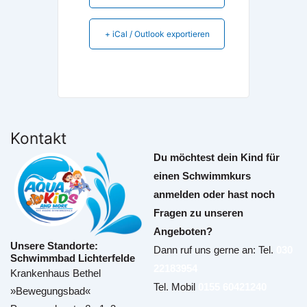
+ iCal / Outlook exportieren
Kontakt
Du möchtest dein Kind für
einen Schwimmkurs
anmelden oder hast noch
Fragen zu unseren
Angeboten?
Unsere Standorte:
Dann ruf uns gerne an: Tel.
030
Schwimmbad Lichterfelde
22183954
Krankenhaus Bethel
Tel. Mobil
0155 60421240
»Bewegungsbad«