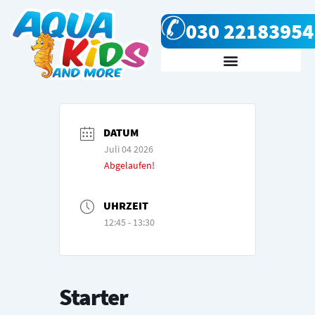
Zum
030 22183954
Inhalt
springen
Kursanfrage & Kontakt
DATUM
Juli 04 2026
Abgelaufen!
UHRZEIT
12:45 - 13:30
Starter