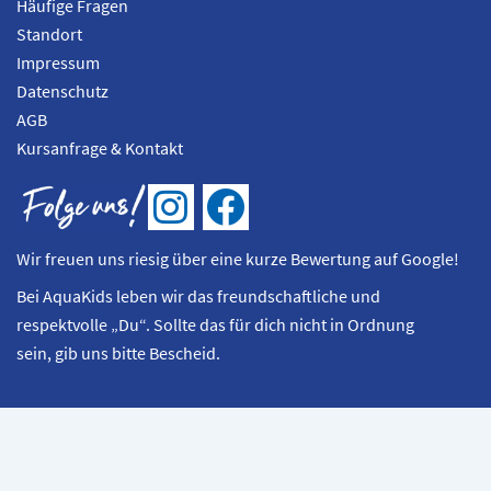
Häufige Fragen
Standort
Impressum
Datenschutz
AGB
Kursanfrage & Kontakt
I
F
n
a
Wir freuen uns riesig über eine kurze Bewertung auf Google!
s
c
Bei AquaKids leben wir das freundschaftliche und
t
e
respektvolle „Du“. Sollte das für dich nicht in Ordnung
a
b
sein, gib uns bitte Bescheid.
g
o
r
o
a
k